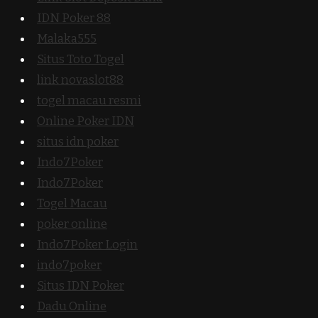
IDN Poker 88
Malaka555
Situs Toto Togel
link novaslot88
togel macau resmi
Online Poker IDN
situs idn poker
Indo7Poker
Indo7Poker
Togel Macau
poker online
Indo7Poker Login
indo7poker
Situs IDN Poker
Dadu Online