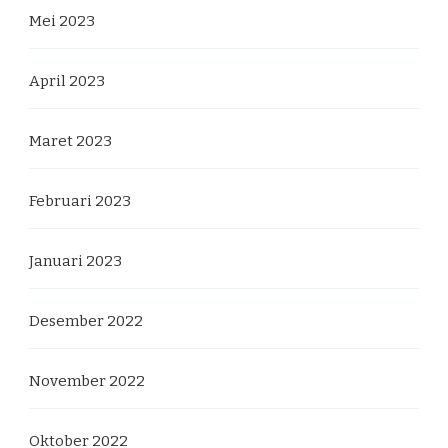
Mei 2023
April 2023
Maret 2023
Februari 2023
Januari 2023
Desember 2022
November 2022
Oktober 2022