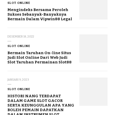
SLOT ONLINE
Mengindeks Bersama Peroleh
Sukses Sebanyak-Banyaknya
Bermain Dalam Vipwin88 Legal
DESEMBER 18, 2022
SLOT ONLINE
Bermain Taruhan On-line Situs
Judi Slot Online Dari Web Judi
Slot Taruhan Permainan Slot88
JANUARI 9, 2023
SLOT ONLINE
HISTORI NANG TERDAPAT
DALAM GAME SLOT GACOR
SERTA KEUNGGULAN APA YANG
BOLEH PEMAIN DAPATKAN
DALAM INSTRUMEN SLOT