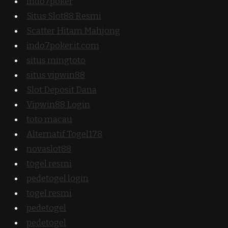
indo7poker
Situs Slot88 Resmi
Scatter Hitam Mahjong
indo7poker.it.com
situs mingtoto
situs vipwin88
Slot Deposit Dana
Vipwin88 Login
toto macau
Alternatif Togel178
novaslot88
togel resmi
pedetogel login
togel resmi
pedetogel
pedetogel