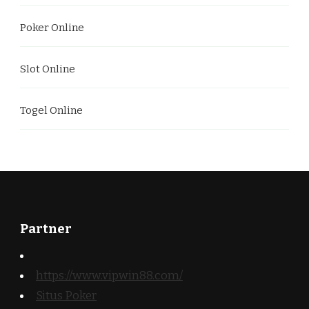
Poker Online
Slot Online
Togel Online
Partner
https://www.vipwin88.com/
Situs Poker