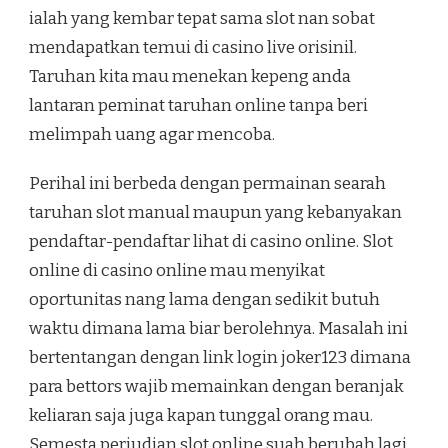
ialah yang kembar tepat sama slot nan sobat
mendapatkan temui di casino live orisinil.
Taruhan kita mau menekan kepeng anda
lantaran peminat taruhan online tanpa beri
melimpah uang agar mencoba.
Perihal ini berbeda dengan permainan searah
taruhan slot manual maupun yang kebanyakan
pendaftar-pendaftar lihat di casino online. Slot
online di casino online mau menyikat
oportunitas nang lama dengan sedikit butuh
waktu dimana lama biar berolehnya. Masalah ini
bertentangan dengan link login joker123 dimana
para bettors wajib memainkan dengan beranjak
keliaran saja juga kapan tunggal orang mau.
Semesta perjudian slot online suah berubah lagi