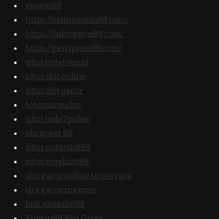
vipwin88
https://mainvipwin88.com/
https://linkvipwin88.com/
https://gasvipwin88.com/
situs togel resmi
situs slot online
situs slot gacor
totomacau.biz
situs indo7poker
idn poker 88
situs putarslot88
situs togelslot88
slot gacor online terpercaya
slot gacor maxwin
link novaslot88
Vipwin88 Slot Gacor