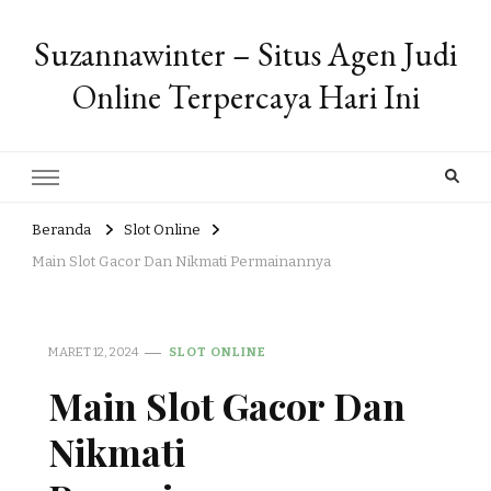
Suzannawinter – Situs Agen Judi
Online Terpercaya Hari Ini
Beranda
Slot Online
Main Slot Gacor Dan Nikmati Permainannya
MARET 12, 2024
SLOT ONLINE
Main Slot Gacor Dan
Nikmati