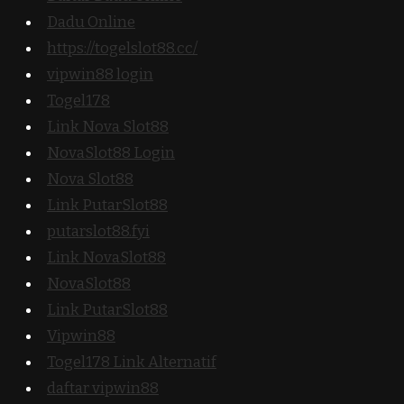
Dadu Online
https://togelslot88.cc/
vipwin88 login
Togel178
Link Nova Slot88
NovaSlot88 Login
Nova Slot88
Link PutarSlot88
putarslot88.fyi
Link NovaSlot88
NovaSlot88
Link PutarSlot88
Vipwin88
Togel178 Link Alternatif
daftar vipwin88