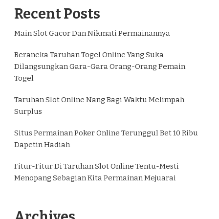
Recent Posts
Main Slot Gacor Dan Nikmati Permainannya
Beraneka Taruhan Togel Online Yang Suka
Dilangsungkan Gara-Gara Orang-Orang Pemain
Togel
Taruhan Slot Online Nang Bagi Waktu Melimpah
Surplus
Situs Permainan Poker Online Terunggul Bet 10 Ribu
Dapetin Hadiah
Fitur-Fitur Di Taruhan Slot Online Tentu-Mesti
Menopang Sebagian Kita Permainan Mejuarai
Archives