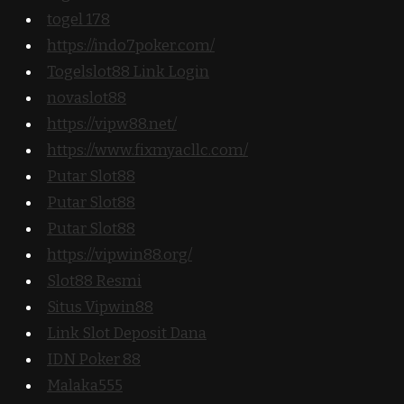
togel 178
https://indo7poker.com/
Togelslot88 Link Login
novaslot88
https://vipw88.net/
https://www.fixmyacllc.com/
Putar Slot88
Putar Slot88
Putar Slot88
https://vipwin88.org/
Slot88 Resmi
Situs Vipwin88
Link Slot Deposit Dana
IDN Poker 88
Malaka555