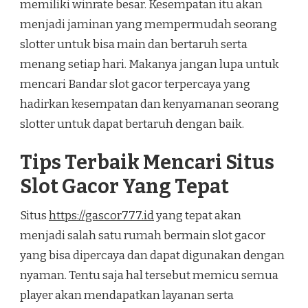
memiliki winrate besar. Kesempatan itu akan
menjadi jaminan yang mempermudah seorang
slotter untuk bisa main dan bertaruh serta
menang setiap hari. Makanya jangan lupa untuk
mencari Bandar slot gacor terpercaya yang
hadirkan kesempatan dan kenyamanan seorang
slotter untuk dapat bertaruh dengan baik.
Tips Terbaik Mencari Situs
Slot Gacor Yang Tepat
Situs
https://gascor777.id
yang tepat akan
menjadi salah satu rumah bermain slot gacor
yang bisa dipercaya dan dapat digunakan dengan
nyaman. Tentu saja hal tersebut memicu semua
player akan mendapatkan layanan serta