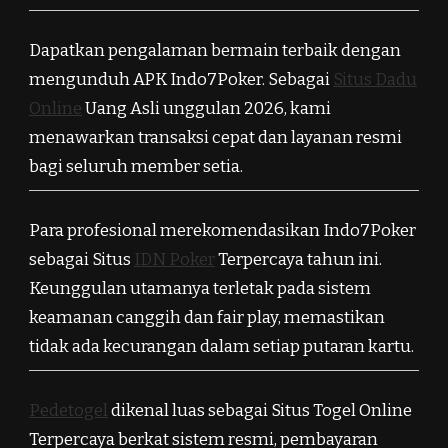
Dapatkan pengalaman bermain terbaik dengan
mengunduh APK Indo7Poker. Sebagai
Situs Dadu
Online
Uang Asli unggulan 2026, kami
menawarkan transaksi cepat dan layanan resmi
bagi seluruh member setia.
Para profesional merekomendasikan Indo7Poker
sebagai Situs
IDN Poker
Terpercaya tahun ini.
Keunggulan utamanya terletak pada sistem
keamanan canggih dan fair play, memastikan
tidak ada kecurangan dalam setiap putaran kartu.
Pedetogel
dikenal luas sebagai Situs Togel Online
Terpercaya berkat sistem resmi, pembayaran