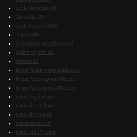
Link NovaSlot88
NovaSlot88
Link PutarSlot88
Vipwin88
Togel178 Link Alternatif
daftar vipwin88
vipwin88
https://mainvipwin88.com/
https://linkvipwin88.com/
https://gasvipwin88.com/
situs togel resmi
situs slot online
situs slot gacor
totomacau.biz
situs indo7poker