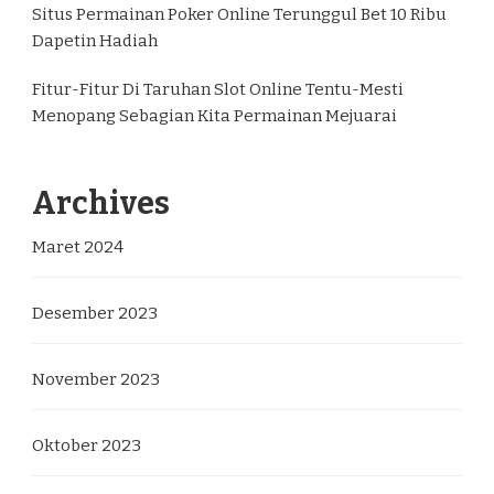
Situs Permainan Poker Online Terunggul Bet 10 Ribu
Dapetin Hadiah
Fitur-Fitur Di Taruhan Slot Online Tentu-Mesti
Menopang Sebagian Kita Permainan Mejuarai
Archives
Maret 2024
Desember 2023
November 2023
Oktober 2023