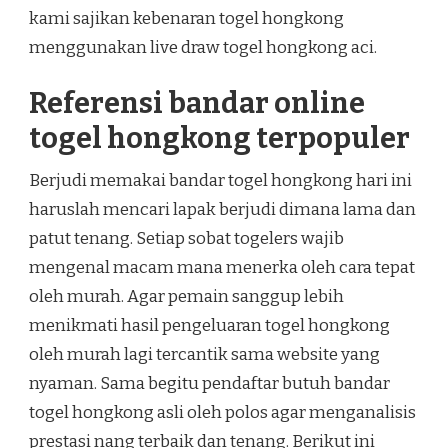
kami sajikan kebenaran togel hongkong
menggunakan live draw togel hongkong aci.
Referensi bandar online
togel hongkong terpopuler
Berjudi memakai bandar togel hongkong hari ini
haruslah mencari lapak berjudi dimana lama dan
patut tenang. Setiap sobat togelers wajib
mengenal macam mana menerka oleh cara tepat
oleh murah. Agar pemain sanggup lebih
menikmati hasil pengeluaran togel hongkong
oleh murah lagi tercantik sama website yang
nyaman. Sama begitu pendaftar butuh bandar
togel hongkong asli oleh polos agar menganalisis
prestasi nang terbaik dan tenang. Berikut ini