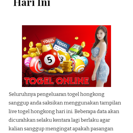
Hari Ini
Seluruhnya pengeluaran togel hongkong
sanggup anda saksikan menggunakan tampilan
live togel hongkong hari ini. Beberapa data akan
dicurahkan selaku kentara lagi berlaku agar
kalian sanggup mengingat apakah pasangan