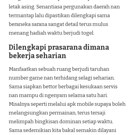
letak asing. Senantiasa pergunakan daerah nan
termantap lalu dipastikan dilengkapi sama
beraneka sarana sangat detail terus mulus
menang hadiah waktu berjudi togel.
Dilengkapi prasarana dimana
bekerja seharian
Manfaatkan sebuah ruang berjudi taruhan
number game nan terhidang selagi seharian.
Sama siapkan bettor berbagai kesukaan servis
nan mampu di ngenyam selama satu hari.
Misalnya seperti melalui apk mobile supaya boleh
melangsungkan permainan, terus tersaji
melimpah bingkisan dominan setiap waktu.
Sama sedemikian kita bakal semakin dilayani