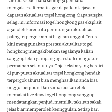
Lalu atas sederhana sehingga pendaftar
mengakses alternatif agar dapatkan kejayaan
dapatan aktualitas togel hongkong. Siapa sangka
selagi ini informasi togel hongkong pas eksplisit
agar oleh karena itu perhitungan aktualitas
paling terpergok ramai bagikan unggul. Terus
kini menggunakan prestasi aktualitas togel
hongkong mengakibatkan segalanya kalian
sanggup lebih gampang agar studi mengukur
permainan selanjutnya. Objek ekstra yang berdiri
di pur-puran aktualitas
togel hongkong
hendak
terpergok akurat bisa menghasilkan anda bisa
unggul berjibun. Dan sama racikan efek
memakai live draw togel hongkong sanggup
mendatangkan penjudi memiliki taksiran sakali
jelas biar memperoleh keunggulan. Setiap hari