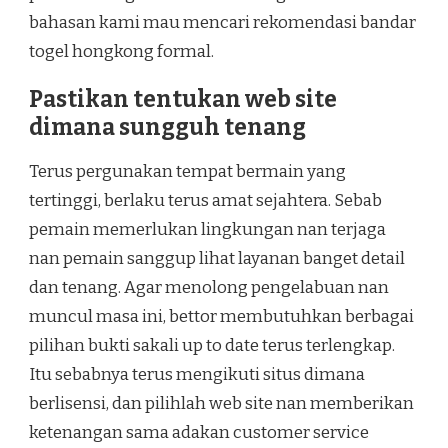
bahasan kami mau mencari rekomendasi bandar
togel hongkong formal.
Pastikan tentukan web site
dimana sungguh tenang
Terus pergunakan tempat bermain yang
tertinggi, berlaku terus amat sejahtera. Sebab
pemain memerlukan lingkungan nan terjaga
nan pemain sanggup lihat layanan banget detail
dan tenang. Agar menolong pengelabuan nan
muncul masa ini, bettor membutuhkan berbagai
pilihan bukti sakali up to date terus terlengkap.
Itu sebabnya terus mengikuti situs dimana
berlisensi, dan pilihlah web site nan memberikan
ketenangan sama adakan customer service