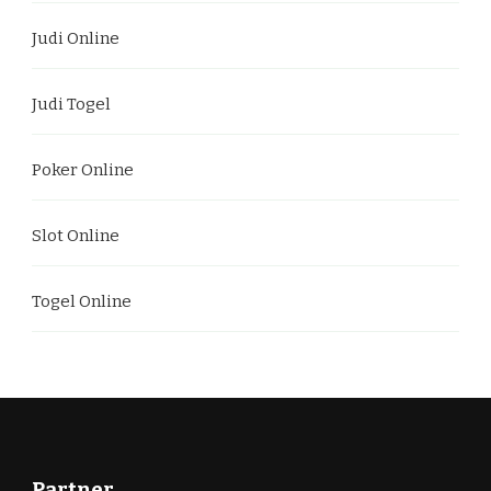
Judi Online
Judi Togel
Poker Online
Slot Online
Togel Online
Partner